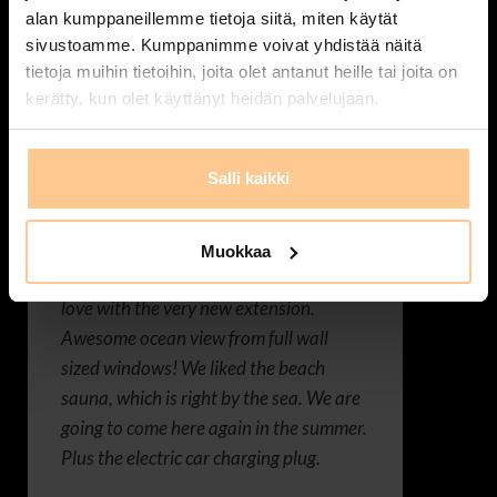
alan kumppaneillemme tietoja siitä, miten käytät
uuteen laajennusosaan. Mahtava
sivustoamme. Kumppanimme voivat yhdistää näitä
näkymä merelle koko seinän kokoisista
tietoja muihin tietoihin, joita olet antanut heille tai joita on
ikkunoista! Tykästyimme
kerätty, kun olet käyttänyt heidän palvelujaan.
rantassaunaan, joka on aivan meren
rannassa. Aiomme tulla tänne
uudelleen kesällä. Plussaa sähköauton
Salli kaikki
latauspistokkeesta.
Absolutely a top place to calm down
Muokkaa
and escape from everyday life! We fell in
love with the very new extension.
Awesome ocean view from full wall
sized windows! We liked the beach
sauna, which is right by the sea. We are
going to come here again in the summer.
Plus the electric car charging plug.