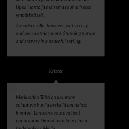
Upea luonto ja maisema rauhallisessa
ympäristössä.
A modern villa, however, with a cozy
and warm atmosphere. Stunning nature
and scenery in a peaceful setting.
Krister
Meriluodon Tähti on luontoon
sulautuva huvila keskellä kauneinta
luontoa. Länteen avautuvat isot
panoraamaikkunat ovat kuin eläviä
taideteoksia. Meille