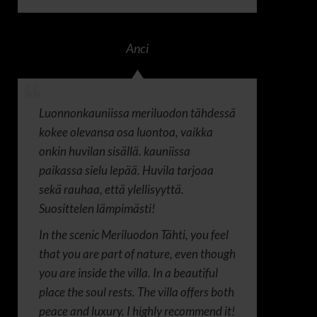
Anci
Luonnonkauniissa meriluodon tähdessä
kokee olevansa osa luontoa, vaikka
onkin huvilan sisällä. kauniissa
paikassa sielu lepää. Huvila tarjoaa
sekä rauhaa, että ylellisyyttä.
Suosittelen lämpimästi!
In the scenic Meriluodon Tähti, you feel
that you are part of nature, even though
you are inside the villa. In a beautiful
place the soul rests. The villa offers both
peace and luxury. I highly recommend it!