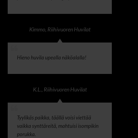
Kimmo
,
Riihivuoren Huvilat
Hieno huvila upealla näköalalla!
K.L.
,
Riihivuoren Huvilat
Tyylikäs paikka, täällä voisi viettää
vaikka synttäreitä, mahtuisi isompikin
porukka.