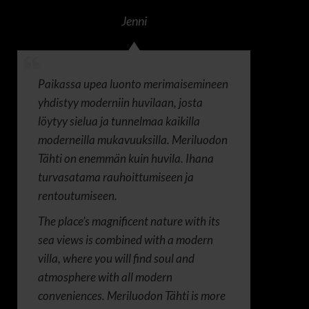
Jenni
Paikassa upea luonto merimaisemineen
yhdistyy moderniin huvilaan, josta
löytyy sielua ja tunnelmaa kaikilla
moderneilla mukavuuksilla. Meriluodon
Tähti on enemmän kuin huvila. Ihana
turvasatama rauhoittumiseen ja
rentoutumiseen.
The place’s magnificent nature with its
sea views is combined with a modern
villa, where you will find soul and
atmosphere with all modern
conveniences. Meriluodon Tähti is more