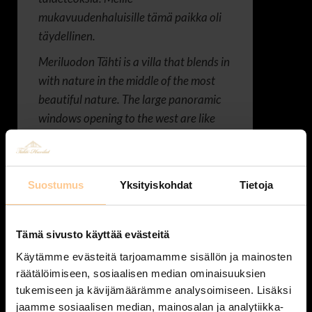
mukavuudenhaluisille tämä paikka oli
täydellinen.
Meriluodon Tähti is a villa that blends in
with nature in the middle of the most
beautiful nature. The large panoramic
windows opening to the west are like
living works of art. For those of us who
wanted comfort, this place was perfect.
Suostumus
Yksityiskohdat
Tietoja
Susanna ja Antero
Tämä sivusto käyttää evästeitä
Käytämme evästeitä tarjoamamme sisällön ja mainosten
räätälöimiseen, sosiaalisen median ominaisuuksien
tukemiseen ja kävijämäärämme analysoimiseen. Lisäksi
Aivan huippu rauhoittumispaikka ja
jaamme sosiaalisen median, mainosalan ja analytiikka-
pakopaikka arjesta! Ihastuimme kovin