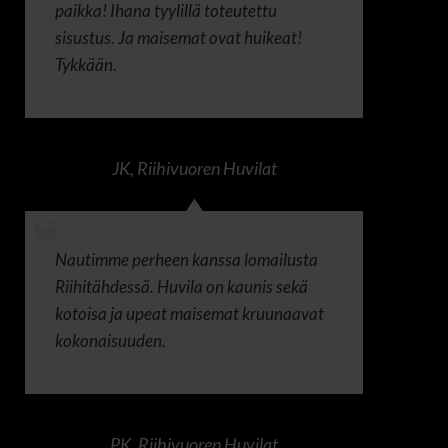
paikka! Ihana tyylillä toteutettu
sisustus. Ja maisemat ovat huikeat!
Tykkään.
JK
,
Riihivuoren Huvilat
Nautimme perheen kanssa lomailusta
Riihitähdessä. Huvila on kaunis sekä
kotoisa ja upeat maisemat kruunaavat
kokonaisuuden.
PK
,
Riihivuoren Huvilat