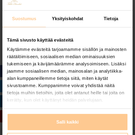
Suostumus
Yksityiskohdat
Tietoja
Tämä sivusto käyttää evästeitä
Käytämme evästeitä tarjoamamme sisällön ja mainosten
Amazing stuff, really recommended
räätälöimiseen, sosiaalisen median ominaisuuksien
tukemiseen ja kävijämäärämme analysoimiseen. Lisäksi
jaamme sosiaalisen median, mainosalan ja analytiikka-
FACEBOOK
alan kumppaneillemme tietoja siitä, miten käytät
sivustoamme. Kumppanimme voivat yhdistää näitä
TWITTER
tietoja muihin tietoihin, joita olet antanut heille tai joita on
kerätty, kun olet käyttänyt heidän palvelujaan.
LINKEDIN
PINTEREST
Salli kaikki