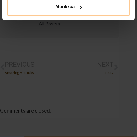
Muokkaa
OMAR BAKR
All Posts »
PREVIOUS
NEXT
Amazing Hot Tubs
Test2
Comments are closed.