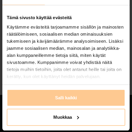
Tämä sivusto käyttää evästeitä
Käytämme evästeitä tarjoamamme sisällön ja mainosten
Sorry, the page you are looking for has not been
räätälöimiseen, sosiaalisen median ominaisuuksien
found.
tukemiseen ja kävijämäärämme analysoimiseen. Lisäksi
jaamme sosiaalisen median, mainosalan ja analytiikka-
alan kumppaneillemme tietoja siitä, miten käytät
Search
sivustoamme. Kumppanimme voivat yhdistää näitä
tietoja muihin tietoihin, joita olet antanut heille tai joita on
kerätty, kun olet käyttänyt heidän palvelujaan.
Salli kaikki
Muokkaa
ABOUT