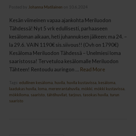
Posted by
Johanna Matilainen
on
10.6.2024
Kesän viimeinen vapaa ajankohta Meriluodon
Tähdessä! Nyt 5 vrk edullisesti, parhaaseen
kesäloman aikaan, heti juhannuksen jälkeen: ma 24. –
la 29.6. VAIN 1190€ sis.siivous!! (Ovh on 1790€)
Kesäloma Meriluodon Tähdessä – Unelmiesi loma
saaristossa! Tervetuloa kesälomalle Meriluodon
Tähteen! Rentoudu auringon …
Read More
Tags:
edullinen kesäloma
,
huvila
,
huvila kustavissa
,
kesäloma
,
laadukas huvila
,
loma
,
merenrantahuvila
,
mökki
,
mökki kustavissa
,
mökkiloma
,
saaristo
,
tähtihuvilat
,
tarjous
,
tasokas huvila
,
turun
saaristo