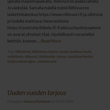
upealla maisemapaikalla, Riihivuoren päällä lähellä
Jyväskylää. Samalla mäellä toimii Riihivuoren
laskettelukeskus https://www.riihivuori.fi ja viihtyisä
ja todella maittava rinneravintola
https://ravintolariihikelo.fi! Kaikissa huviloissamme
on avarat yhteiset tilat, täydellisesti varustellut
keittiöt, kunnon …
Read More
Tags:
hiihtoloma
,
hiihtoloma tarjous
,
huvila
,
laadukas huvila
,
mökkiloma
,
riihivuori
,
tähtihuvilat
,
tarjous
,
tasokkaat huvilat
,
visitjyvaskylaregion
,
visitmuurame
Uuden vuoden tarjous
Posted by
Johanna Matilainen
on
14.12.2024