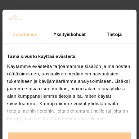
Äkkilähtö saaristoon! Pidennetty
Suostumus
Yksityiskohdat
Tietoja
viikonloppu 3 vrk Meriluodon
Tähti-huvilassa
Tämä sivusto käyttää evästeitä
Käytämme evästeitä tarjoamamme sisällön ja mainosten
Posted by
Johanna Matilainen
on
25.11.2024
räätälöimiseen, sosiaalisen median ominaisuuksien
Tule viettämään adventtiviikonloppua edulliseen
tukemiseen ja kävijämäärämme analysoimiseen. Lisäksi
jaamme sosiaalisen median, mainosalan ja analytiikka-
hintaan, ihanaan ja rauhaisaan Meriluodon Tähti-
alan kumppaneillemme tietoja siitä, miten käytät
huvilaan Kustavissa. Nyt 3 vrk VAIN 450€ sisältäen
sivustoamme. Kumppanimme voivat yhdistää näitä
loppusiivouksen! Varaus to 28.11. – su 1.12. tai pe
tietoja muihin tietoihin, joita olet antanut heille tai joita on
29.11. – ma 2.12.2024. Lisävuorokaudet puoleen
kerätty, kun olet käyttänyt heidän palvelujaan.
hintaan, vain 90€ / kpl! Rentoudu puusaunan
löylyissä, …
Read More