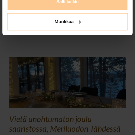
Salli kaikki
Tags:
huvila saaristossa
,
laadukasmökki
,
majoitus
,
majoitus
kustavissa
,
majoituskustavissa
,
meriluodontähti
,
mökki kustavissa
,
pitkä viikonloppu
,
tähtihuvilat
,
tarjous
,
tasokkaatmökit
,
Muokkaa
visitkustavi
Vietä unohtumaton joulu
saaristossa, Meriluodon Tähdessä