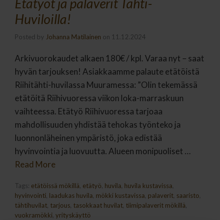
Etätyöt ja palaverit Tähti-
Huviloilla!
Posted by
Johanna Matilainen
on
11.12.2024
Arkivuorokaudet alkaen 180€ / kpl. Varaa nyt – saat
hyvän tarjouksen! Asiakkaamme palaute etätöistä
Riihitähti-huvilassa Muuramessa: ”Olin tekemässä
etätöitä Riihivuoressa viikon loka-marraskuun
vaihteessa. Etätyö Riihivuoressa tarjoaa
mahdollisuuden yhdistää tehokas työnteko ja
luonnonläheinen ympäristö, joka edistää
hyvinvointia ja luovuutta. Alueen monipuoliset …
Read More
Tags:
etätöissä mökillä
,
etätyö
,
huvila
,
huvila kustavissa
,
hyvinvointi
,
laadukas huvila
,
mökki kustavissa
,
palaverit
,
saaristo
,
tähtihuvilat
,
tarjous
,
tasokkaat huvilat
,
tiimipalaverit mökillä
,
vuokramökki
,
yrityskäyttö