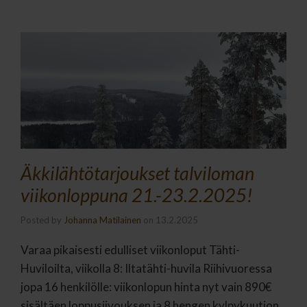
Äkkilähtötarjoukset talviloman
viikonloppuna 21.-23.2.2025!
Posted by
Johanna Matilainen
on
13.2.2025
Varaa pikaisesti edulliset viikonloput Tähti-
Huviloilta, viikolla 8: Iltatähti-huvila Riihivuoressa
jopa 16 henkilölle: viikonlopun hinta nyt vain 890€
sisältäen loppusiivouksen ja 8 hengen kylpykuution