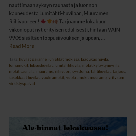
nauttimaan syksyn rauhasta ja luonnon
kauneudesta Lumitähti-huvilaan, Muuramen
Riihivuoreen!
Tarjoamme lokakuun
viikonloput nyt erityisen edullisesti, hintaan VAIN
990€ sisältäen loppusiivouksen ja upean, …
Read More
Tags:
huvilat päijänne
,
juhlatilat mökissä
,
laadukas huvila
,
lomamökit
,
luksushuvilat
,
lumitähtihuvila
,
mökit kylpytynnyrillä
,
mökit saunalla
,
muurame
,
riihivuori
,
syysloma
,
tähtihuvilat
,
tarjous
,
tasokkaat huvilat
,
vuokramökit
,
vuokramökit muurame
,
yritysten
virkistyspäivät