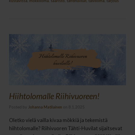
kustavissa
,
mökkiloma
,
saaristo
,
tähtihuvilat
,
talviloma
,
tarjous
Hiihtolomalle Riihivuoreen!
Posted by
Johanna Matilainen
on
8.1.2025
Oletko vielä vailla kivaa mökkiä ja tekemistä
hiihtolomalle? Riihivuoren Tähti-Huvilat sijaitsevat