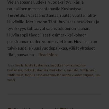
Vielä vapaana uudeksi vuodeksi tyylikäs ja
rauhallinen merenrantahuvila Kustavissa!
Tervetuloa vastaanottamaan uutta vuotta Tähti-
Huviloille. Meriluodon Tähti-huvilassa tasokkuus ja
tyylikkyys kohtaavat saaristoluonnon rauhan.
Huvila sopii täydellisesti esimerkiksi kolmen
pariskunnan uuden vuoden viettoon. Huvilassa on
talvikaudella kuusi vuodepaikkaa, väljät yhteiset
tilat, puusauna …
Read More
Tags:
huvila
,
huvila kustavissa
,
laadukas huvila
,
majoitus
kustavissa
,
mökki kustavissa
,
mökkiloma
,
saaristo
,
tähtihuvilat
,
tahtihuvilat
,
tarjous
,
tasokkaat huvilat
,
uuden vuoden tarjous
,
uusi
vuosi