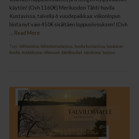
käytön! (Ovh 1160€) Meriluodon Tähti-huvila
Kustavissa, talvella 6 vuodepaikkaa: viikonlopun
hinta nyt vain 450€ sisältäen loppusiivouksen! (Ovh
…
Read More
Tags:
hiihtoloma
,
hiihtolomatarjous
,
huvila kustavissa
,
laadukas
huvila
,
mökkiloma
,
riihivuori
,
tähtihuvilat
,
talviloma
,
tarjous