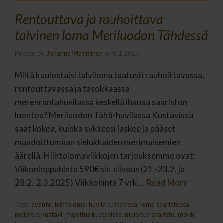
Rentouttava ja rauhoittava
talvinen loma Meriluodon Tähdessä
Posted by
Johanna Matilainen
on
8.1.2025
Miltä kuulostaisi talviloma taatusti rauhoittavassa,
rentouttavassa ja tasokkaassa
merenrantahuvilassa keskellä ihanaa saariston
luontoa? Meriluodon Tähti-huvilassa Kustavissa
saat kokea, kuinka sykkeesi laskee ja pääset
maadoittumaan sielukkaiden merimaisemien
äärellä. Hiihtolomaviikkojen tarjouksemme ovat:
Viikonloppuhinta 590€ sis. siivous (21.-23.2. ja
28.2.-2.3.2025) Viikkohinta 7 vrk …
Read More
Tags:
avanto
,
hiihtoloma
,
huvila kustavissa
,
loma saaristossa
,
majoitus kustavi
,
majoitus kustavissa
,
majoitus saaristo
,
mökki