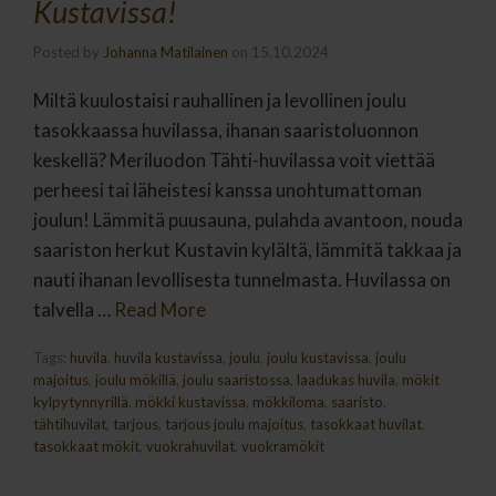
Kustavissa!
Posted by
Johanna Matilainen
on
15.10.2024
Miltä kuulostaisi rauhallinen ja levollinen joulu
tasokkaassa huvilassa, ihanan saaristoluonnon
keskellä? Meriluodon Tähti-huvilassa voit viettää
perheesi tai läheistesi kanssa unohtumattoman
joulun! Lämmitä puusauna, pulahda avantoon, nouda
saariston herkut Kustavin kylältä, lämmitä takkaa ja
nauti ihanan levollisesta tunnelmasta. Huvilassa on
talvella …
Read More
Tags:
huvila
,
huvila kustavissa
,
joulu
,
joulu kustavissa
,
joulu
majoitus
,
joulu mökillä
,
joulu saaristossa
,
laadukas huvila
,
mökit
kylpytynnyrillä
,
mökki kustavissa
,
mökkiloma
,
saaristo
,
tähtihuvilat
,
tarjous
,
tarjous joulu majoitus
,
tasokkaat huvilat
,
tasokkaat mökit
,
vuokrahuvilat
,
vuokramökit