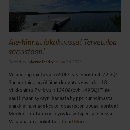
Ale-hinnat lokakuussa! Tervetuloa
saaristoon!
Posted by
Johanna Matilainen
on
9.9.2024
Viikonloppuhinta vain 650€ sis. siivous (ovh 790€)!
Sunnuntaina myöhäinen luovutus vasta klo 18!
Viikkohinta 7 vrk vain 1390€ (ovh 1490€)! Tule
nauttimaan syksyn ihanasta hygge-tunnelmasta
uniikkiin huvilaan keskelle saariston upeaa luontoa!
Meriluodon Tähti on myös kalastajien suosiossa!
Vapaana on ajankohta …
Read More