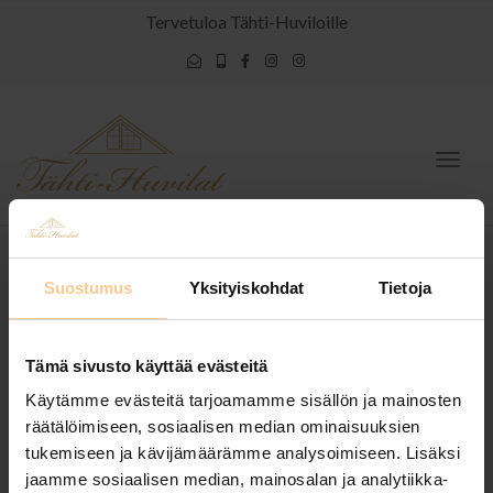
Tervetuloa Tähti-Huviloille
Togg
navig
Suostumus
Yksityiskohdat
Tietoja
Iltatähti on ihanan
valoisa
Tämä sivusto käyttää evästeitä
Käytämme evästeitä tarjoamamme sisällön ja mainosten
räätälöimiseen, sosiaalisen median ominaisuuksien
tukemiseen ja kävijämäärämme analysoimiseen. Lisäksi
jaamme sosiaalisen median, mainosalan ja analytiikka-