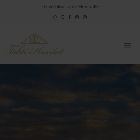
Tervetuloa Tähti-Huviloille
Togg
navig
RIIHIVUORI,