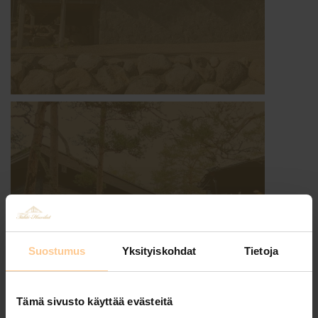
MERILUODON TÄHTI
120 M² · 6+2 Hlöä
Suostumus
Yksityiskohdat
Tietoja
Tämä sivusto käyttää evästeitä