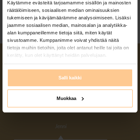
Käytämme evästeitä tarjoamamme sisällön ja mainosten
räätälöimiseen, sosiaalisen median ominaisuuksien
tukemiseen ja kävijämäärämme analysoimiseen. Lisäksi
jaamme sosiaalisen median, mainosalan ja analytiikka-
alan kumppaneillemme tietoja siitä, miten käytät
sivustoamme. Kumppanimme voivat yhdistää näitä
tietoja muihin tietoihin, joita olet antanut heille tai joita on
kerätty, kun olet käyttänyt heidän palvelujaan.
LUOTA ASIAKKAISIIMME
Salli kaikki
Muokkaa
Näin aiemmat kävijämme kommentoivat
Jenni