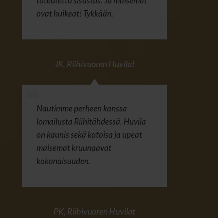
toteutettu sisustus. Ja maisemat
ovat huikeat! Tykkään.
JK
,
Riihivuoren Huvilat
Nautimme perheen kanssa
lomailusta Riihitähdessä. Huvila
on kaunis sekä kotoisa ja upeat
maisemat kruunaavat
kokonaisuuden.
PK
,
Riihivuoren Huvilat