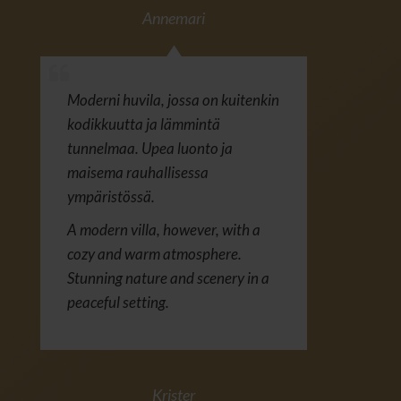
Annemari
Moderni huvila, jossa on kuitenkin
kodikkuutta ja lämmintä
tunnelmaa. Upea luonto ja
maisema rauhallisessa
ympäristössä.
A modern villa, however, with a
cozy and warm atmosphere.
Stunning nature and scenery in a
peaceful setting.
Krister