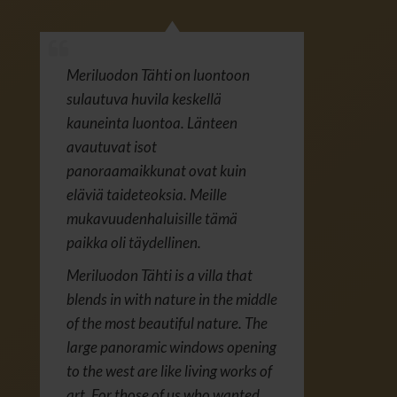
Meriluodon Tähti on luontoon
sulautuva huvila keskellä
kauneinta luontoa. Länteen
avautuvat isot
panoraamaikkunat ovat kuin
eläviä taideteoksia. Meille
mukavuudenhaluisille tämä
paikka oli täydellinen.
Meriluodon Tähti is a villa that
blends in with nature in the middle
of the most beautiful nature. The
large panoramic windows opening
to the west are like living works of
art. For those of us who wanted