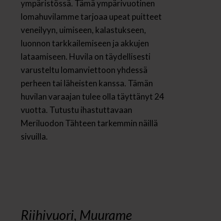
ympäristössä. Tämä ympärivuotinen
lomahuvilamme tarjoaa upeat puitteet
veneilyyn, uimiseen, kalastukseen,
luonnon tarkkailemiseen ja akkujen
lataamiseen. Huvila on täydellisesti
varusteltu lomanviettoon yhdessä
perheen tai läheisten kanssa. Tämän
huvilan varaajan tulee olla täyttänyt 24
vuotta. Tutustu ihastuttavaan
Meriluodon Tähteen tarkemmin näillä
sivuilla.
Riihivuori, Muurame