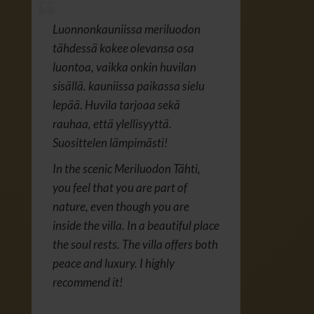
Luonnonkauniissa meriluodon
tähdessä kokee olevansa osa
luontoa, vaikka onkin huvilan
sisällä. kauniissa paikassa sielu
lepää. Huvila tarjoaa sekä
rauhaa, että ylellisyyttä.
Suosittelen lämpimästi!
In the scenic Meriluodon Tähti,
you feel that you are part of
nature, even though you are
inside the villa. In a beautiful place
the soul rests. The villa offers both
peace and luxury. I highly
recommend it!