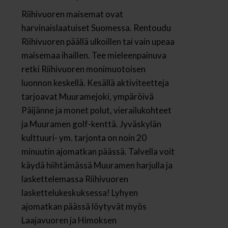
Riihivuoren maisemat ovat
harvinaislaatuiset Suomessa. Rentoudu
Riihivuoren päällä ulkoillen tai vain upeaa
maisemaa ihaillen. Tee mieleenpainuva
retki Riihivuoren monimuotoisen
luonnon keskellä. Kesällä aktiviteetteja
tarjoavat Muuramejoki, ympäröivä
Päijänne ja monet polut, vierailukohteet
ja Muuramen golf-kenttä. Jyväskylän
kulttuuri- ym. tarjonta on noin 20
minuutin ajomatkan päässä. Talvella voit
käydä hiihtämässä Muuramen harjulla ja
laskettelemassa Riihivuoren
laskettelukeskuksessa! Lyhyen
ajomatkan päässä löytyvät myös
Laajavuoren ja Himoksen