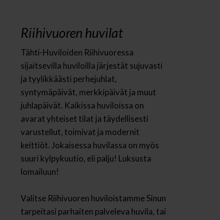
Riihivuoren huvilat
Tähti-Huviloiden Riihivuoressa
sijaitsevilla huviloilla järjestät sujuvasti
ja tyylikkäästi perhejuhlat,
syntymäpäivät, merkkipäivät ja muut
juhlapäivät. Kaikissa huviloissa on
avarat yhteiset tilat ja täydellisesti
varustellut, toimivat ja modernit
keittiöt. Jokaisessa huvilassa on myös
suuri kylpykuutio, eli palju! Luksusta
lomailuun!
Valitse Riihivuoren huviloistamme Sinun
tarpeitasi parhaiten palveleva huvila, tai