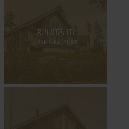
RIIHITÄHTI
126 M² · 9 – 12 Hlöä