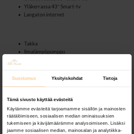
Yläkerrassa 43″ Smart-tv
Langaton internet
Takka
Ilmalämpöpumppu
Sauna
2 x suihku/ 2 x wc
Kylpykuutio eli palju 8 hengelle
Suostumus
Yksityiskohdat
Tietoja
Kodinhoitohuone
Kuivauskaappi
Tämä sivusto käyttää evästeitä
Varaajan ikäraja 20 v.
Ei lemmikkejä
Käytämme evästeitä tarjoamamme sisällön ja mainosten
Peitot ja tyynyt 16 hengelle
räätälöimiseen, sosiaalisen median ominaisuuksien
tukemiseen ja kävijämäärämme analysoimiseen. Lisäksi
Liinavaatteet lisämaksusta
jaamme sosiaalisen median, mainosalan ja analytiikka-