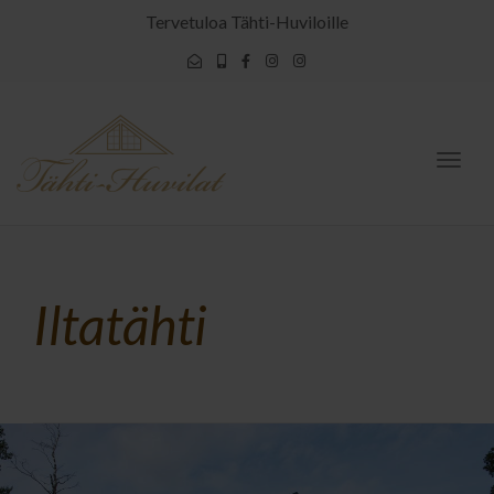
Tervetuloa Tähti-Huviloille
Togg
navig
Iltatähti