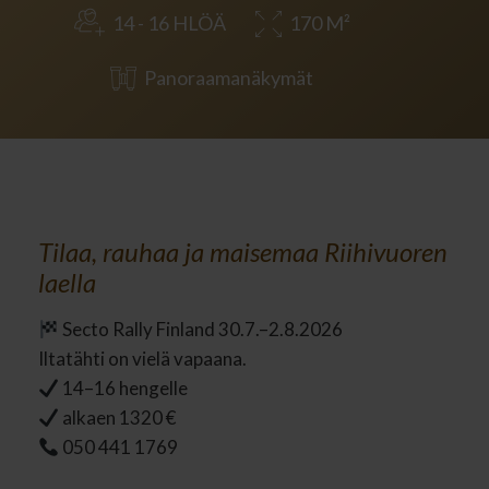
14 - 16 HLÖÄ
170 M²
Panoraamanäkymät
Tilaa, rauhaa ja maisemaa Riihivuoren
laella
Secto Rally Finland 30.7.–2.8.2026
050 441 1769