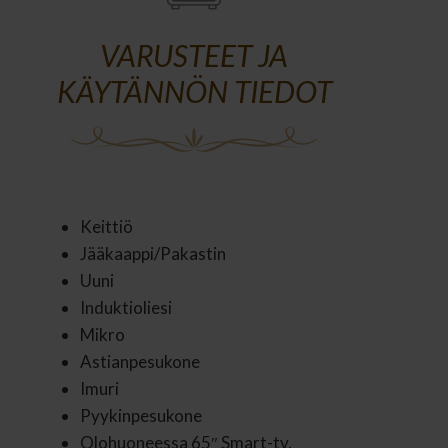
VARUSTEET JA
KÄYTÄNNÖN TIEDOT
Keittiö
Jääkaappi/Pakastin
Uuni
Induktioliesi
Mikro
Astianpesukone
Imuri
Pyykinpesukone
Olohuoneessa 65″ Smart-tv,