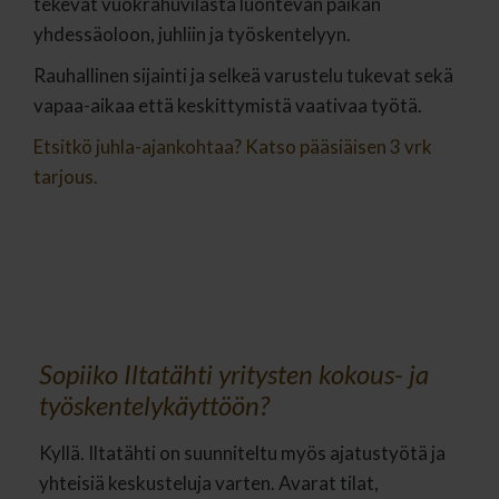
tekevät vuokrahuvilasta luontevan paikan
yhdessäoloon, juhliin ja työskentelyyn.
Rauhallinen sijainti ja selkeä varustelu tukevat sekä
vapaa-aikaa että keskittymistä vaativaa työtä.
Etsitkö juhla-ajankohtaa? Katso pääsiäisen 3 vrk
tarjous.
Sopiiko Iltatähti yritysten kokous- ja
työskentelykäyttöön?
Kyllä. Iltatähti on suunniteltu myös ajatustyötä ja
yhteisiä keskusteluja varten. Avarat tilat,