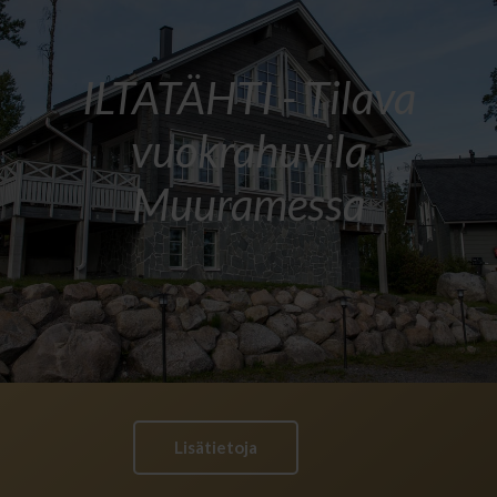
ILTATÄHTI - Tilava
vuokrahuvila
Muuramessa
Lisätietoja