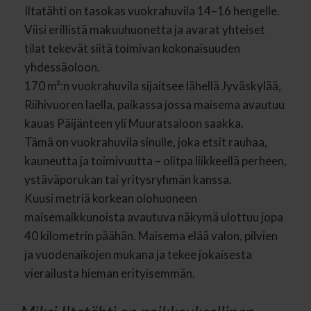
Iltatähti on tasokas vuokrahuvila 14–16 hengelle.
Viisi erillistä makuuhuonetta ja avarat yhteiset
tilat tekevät siitä toimivan kokonaisuuden
yhdessäoloon.
170 m²:n vuokrahuvila sijaitsee lähellä Jyväskylää,
Riihivuoren laella, paikassa jossa maisema avautuu
kauas Päijänteen yli Muuratsaloon saakka.
Tämä on vuokrahuvila sinulle, joka etsit rauhaa,
kauneutta ja toimivuutta – olitpa liikkeellä perheen,
ystäväporukan tai yritysryhmän kanssa.
Kuusi metriä korkean olohuoneen
maisemaikkunoista avautuva näkymä ulottuu jopa
40 kilometrin päähän. Maisema elää valon, pilvien
ja vuodenaikojen mukana ja tekee jokaisesta
vierailusta hieman erityisemmän.