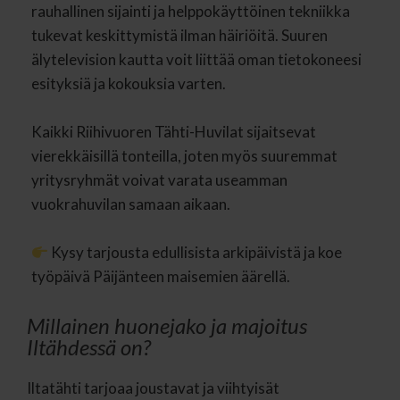
rauhallinen sijainti ja helppokäyttöinen tekniikka
tukevat keskittymistä ilman häiriöitä. Suuren
älytelevision kautta voit liittää oman tietokoneesi
esityksiä ja kokouksia varten.
Kaikki Riihivuoren Tähti-Huvilat sijaitsevat
vierekkäisillä tonteilla, joten myös suuremmat
yritysryhmät voivat varata useamman
vuokrahuvilan samaan aikaan.
Kysy tarjousta edullisista arkipäivistä ja koe
Millainen huonejako ja majoitus
Iltähdessä on?
Iltatähti tarjoaa joustavat ja viihtyisät