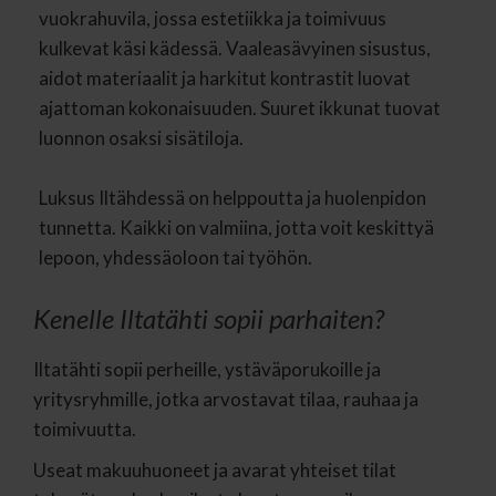
vuokrahuvila, jossa estetiikka ja toimivuus
kulkevat käsi kädessä. Vaaleasävyinen sisustus,
aidot materiaalit ja harkitut kontrastit luovat
ajattoman kokonaisuuden. Suuret ikkunat tuovat
luonnon osaksi sisätiloja.
Luksus Iltähdessä on helppoutta ja huolenpidon
tunnetta. Kaikki on valmiina, jotta voit keskittyä
lepoon, yhdessäoloon tai työhön.
Kenelle Iltatähti sopii parhaiten?
Iltatähti sopii perheille, ystäväporukoille ja
yritysryhmille, jotka arvostavat tilaa, rauhaa ja
toimivuutta.
Useat makuuhuoneet ja avarat yhteiset tilat