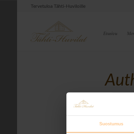
Tervetuloa Tähti-Huviloille
Etusivu
Mer
Aut
Suostumus