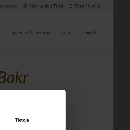
acebook
Meriluodon Tähti
Tähti-Huvilat
t
Sijainti ja Yhteystiedot
Uutiset
English
Bakr
Tietoja