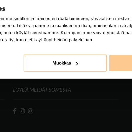
 looking for has not been found.
itä
mme sisällön ja mainosten räätälöimiseen, sosiaalisen median
iseen. Lisäksi jaamme sosiaalisen median, mainosalan ja analy
, miten käytät sivustoamme. Kumppanimme voivat yhdistää näitä t
n kerätty, kun olet käyttänyt heidän palvelujaan.
Muokkaa
LÖYDÄ MEIDÄT SOMESTA