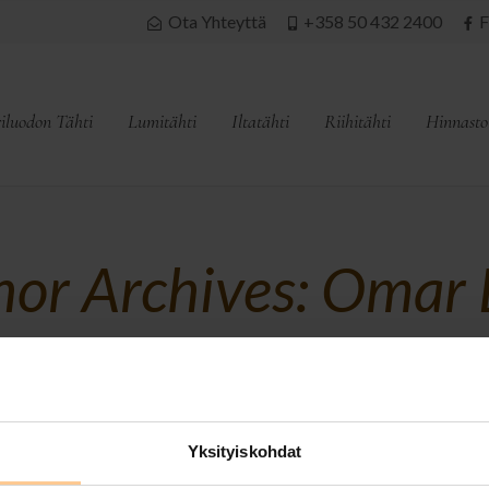
Ota Yhteyttä
+358 50 432 2400
F
iluodon Tähti
Lumitähti
Iltatähti
Riihitähti
Hinnasto
hor Archives: Omar 
Yksityiskohdat