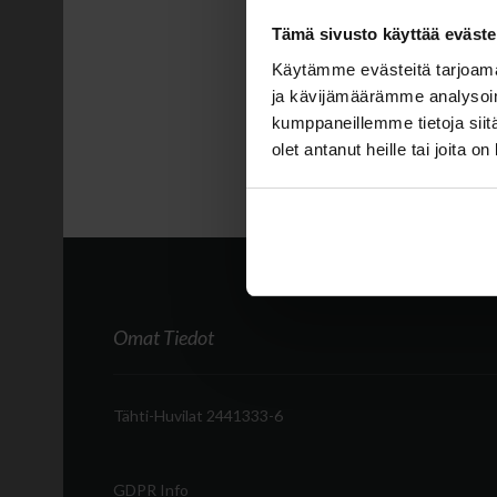
Sorry, the page you are
Tämä sivusto käyttää eväste
Käytämme evästeitä tarjoama
ja kävijämäärämme analysoim
kumppaneillemme tietoja siitä
olet antanut heille tai joita o
Omat Tiedot
Tähti-Huvilat 2441333-6
GDPR Info