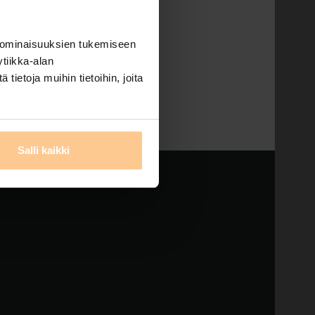
 ominaisuuksien tukemiseen
tiikka-alan
Search
ietoja muihin tietoihin, joita
Salli kaikki