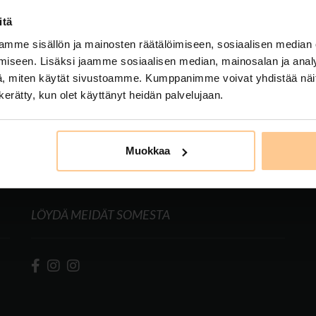
 looking for has not been found.
itä
mme sisällön ja mainosten räätälöimiseen, sosiaalisen median
iseen. Lisäksi jaamme sosiaalisen median, mainosalan ja analy
, miten käytät sivustoamme. Kumppanimme voivat yhdistää näitä t
n kerätty, kun olet käyttänyt heidän palvelujaan.
Muokkaa
LÖYDÄ MEIDÄT SOMESTA