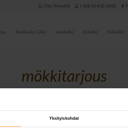
Ota Yhteyttä
+358 50 432 2400
F
sivu
Meriluodon Tähti
Lumitähti
Iltatähti
Riihitähti
mökkitarjous
Yksityiskohdat