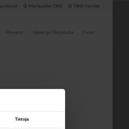
acebook
Meriluodon Tähti
Tähti-Huvilat
Hinnastot
Sijainti ja Yhteystiedot
Uutiset
Tietoja