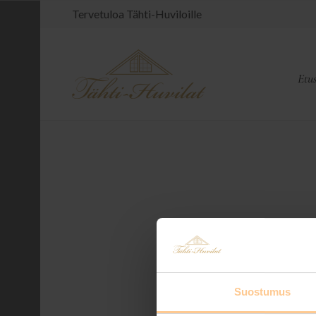
Tervetuloa Tähti-Huviloille
Etu
Suostumus