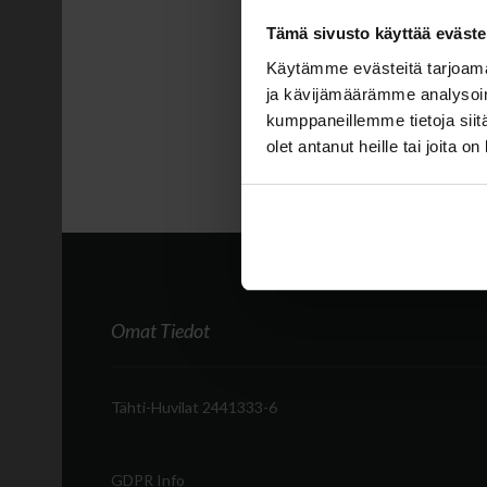
Sorry, the page you are
Tämä sivusto käyttää eväste
Käytämme evästeitä tarjoama
ja kävijämäärämme analysoim
kumppaneillemme tietoja siitä
olet antanut heille tai joita o
Omat Tiedot
Tähti-Huvilat 2441333-6
GDPR Info