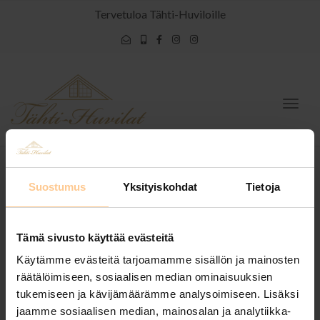
Tervetuloa Tähti-Huviloille
Togg
navig
Suostumus
Yksityiskohdat
Tietoja
Hieno, tilava huvila
Tämä sivusto käyttää evästeitä
Käytämme evästeitä tarjoamamme sisällön ja mainosten
räätälöimiseen, sosiaalisen median ominaisuuksien
tukemiseen ja kävijämäärämme analysoimiseen. Lisäksi
Posted by
admin
on
20.9.2018
jaamme sosiaalisen median, mainosalan ja analytiikka-