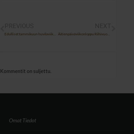
PREVIOUS
NEXT
Edulliset tammikuun huvilaviikonloput – tilaa juhlia ja olla yhdessä
Äitienpäiväviikonloppu Riihivuoren huviloilla 8.–10.5.2026 – äitienpäivämajoitus yhdessäoloon
Kommentit on suljettu.
Omat Tiedot