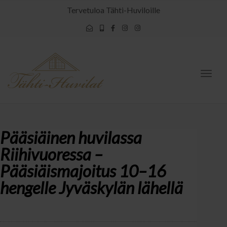
Tervetuloa Tähti-Huviloille
Togg
navig
Pääsiäinen huvilassa
Riihivuoressa –
Pääsiäismajoitus 10–16
hengelle Jyväskylän lähellä