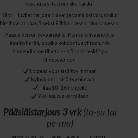
vastuuta siitä, toimiiko kaikki?
Tähti-Huvilat tarjoaa tilavat ja valmiiksi varustellut
hirsihuvilat pääsiäiseksi Riihivuoressa, Muuramessa.
Pääsiäinen on kevään juhla. Kun valo lisääntyy ja
luonto herää, on aika kokoontua yhteen. Me
huolehdimme tilasta – sinä saat keskittyä
yhdessäoloon.
Loppusiivous sisältyy hintaan
Kylpykuutio sisältyy hintaan
Tilaa 10–16 hengelle
Yksi seurue kerrallaan
Pääsiäistarjous 3 vrk
(to-su tai
pe-ma)