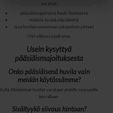
Jos etsit:
pääsiäismajoitusta Keski-Suomesta
mökkiä Jyväskylän läheltä
isoa huvilaa useamman sukupolven juhlaan
Olet oikeassa paikassa.
Usein kysyttyä
pääsiäismajoituksesta
Onko pääsiäisenä huvila vain
meidän käytössämme?
Kyllä. Molemmat huvilat varataan yhdelle seurueelle
kerrallaan.
Sisältyykö siivous hintaan?