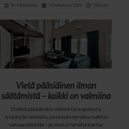
By
Tähti Huvilat
18 helmikuun, 2026
5:06 pm
Vietä pääsiäinen ilman
säätämistä – kaikki on valmiina
Etsitkö pääsiäiseksi mökkiä tai majoitusta
Jyväskylän seudulta, jossa koko porukka mahtuu
samaan pöytään – ja sinun ei tarvitse kantaa