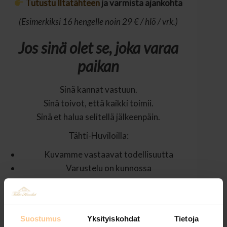
Tutustu Iltatähteen
ja varmista ajankohta
(Esimerkiksi 16 hengelle noin 29 € / hlö / vrk.)
Jos sinä olet se, joka varaa
paikan
Sinä kannat vastuun.
Sinä toivot, että kaikki toimii.
Sinä et halua selitellä jälkeenpäin.
Tähti-Huviloilla:
Kuvamme vastaavat todellisuutta
Varustelu on kunnossa
Ohjeet ovat selkeät
Tilaa on riittävästi kaikille
Pääsiäinen ei kaadu majoitukseen.
Suostumus
Yksityiskohdat
Tietoja