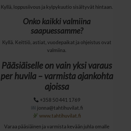
Kyllä, loppusiivous ja kylpykuutio sisältyvät hintaan.
Onko kaikki valmiina
saapuessamme?
Kyllä. Keittiö, astiat, vuodepaikat ja ohjeistus ovat
valmiina.
Pääsiäiselle on vain yksi varaus
per huvila – varmista ajankohta
ajoissa
+358 50 441 1769
jonna@tahtihuvilat.fi
www.tahtihuvilat.fi
Varaa pääsiäinen ja varmista kevään juhla omalle