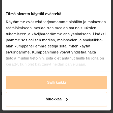
Sijainti – Riihivuori,
Muurame (Keski-Suomi)
Tämä sivusto käyttää evästeitä
Käytämme evästeitä tarjoamamme sisällön ja mainosten
Tähti-Huviloiden isoimmat huvilat sijaitsevat
räätälöimiseen, sosiaalisen median ominaisuuksien
Riihivuoressa, Muuramessa, vain lyhyen ajomatkan
tukemiseen ja kävijämäärämme analysoimiseen. Lisäksi
jaamme sosiaalisen median, mainosalan ja analytiikka-
päässä Jyväskylästä. Alue tarjoaa keväisiä
alan kumppaneillemme tietoja siitä, miten käytät
ulkoilumahdollisuuksia, luontopolkuja ja
sivustoamme. Kumppanimme voivat yhdistää näitä
monipuolisia aktiviteetteja ympäri vuoden.
tietoja muihin tietoihin, joita olet antanut heille tai joita on
Riihivuoren alueella voit nauttia luonnosta ja
kerätty, kun olet käyttänyt heidän palvelujaan.
palveluista,
kuten
Riihivuoren laskettelukeskuksen
rinteistä ja
Salli kaikki
tapahtumista.
Jos haluat tutustua laajemmin alueen nähtävyyksiin,
Muokkaa
tapahtumiin ja matkailuvinkkeihin, löydät lisää
inspiraatiota
Visit Jyväskylä Regionin sivuilta.