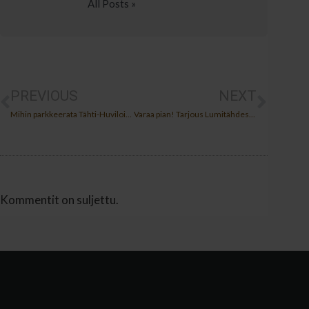
All Posts »
PREVIOUS
NEXT
Mihin parkkeerata Tähti-Huviloissa? Riihivuoren huipun parkkipaikat
Varaa pian! Tarjous Lumitähdessä 24.-26.5.!
Kommentit on suljettu.