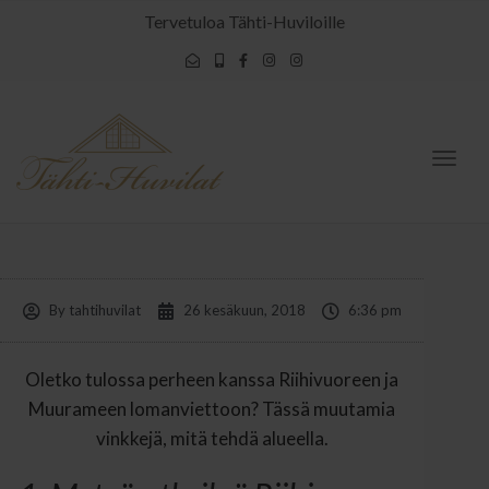
Tervetuloa Tähti-Huviloille
Togg
navig
By
tahtihuvilat
26 kesäkuun, 2018
6:36 pm
Oletko tulossa perheen kanssa Riihivuoreen ja
Muurameen lomanviettoon? Tässä muutamia
vinkkejä, mitä tehdä alueella.