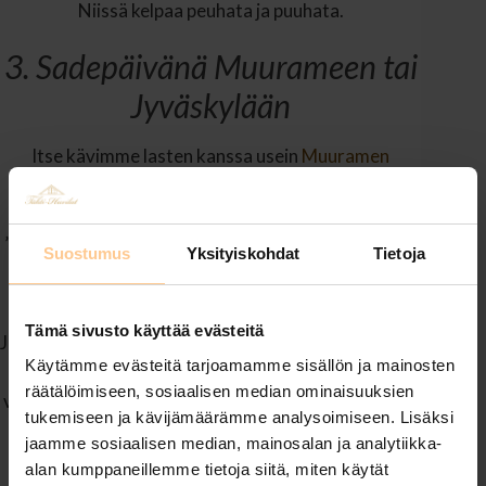
Niissä kelpaa peuhata ja puuhata.
3. Sadepäivänä Muurameen tai
Jyväskylään
Itse kävimme lasten kanssa usein
Muuramen
kirjastossa
tai
Muuramen uimahallissa
. Aikanaan
Keski-Suomalainenkin kirjoitti uimahallin olevan
”suuruudenhulluutta”, kun pieneen kuntaan oli tehty
Suostumus
Yksityiskohdat
Tietoja
näinkin iso uimahalli. Jo yli 40-vuotias halli on
käymisen arvoinen.
Tämä sivusto käyttää evästeitä
Jos haluaa peuhata vedessä enemmänkin, kannattaa
Käytämme evästeitä tarjoamamme sisällön ja mainosten
ajaa hieman pidemmälle. Koska Jyväskyläänkin on
räätälöimiseen, sosiaalisen median ominaisuuksien
vain 20 minuutin ajomatka, voi siellä hyvin piipahtaa
tukemiseen ja kävijämäärämme analysoimiseen. Lisäksi
kaupoissa tai esimerkiksi
kylpylässä
.
jaamme sosiaalisen median, mainosalan ja analytiikka-
alan kumppaneillemme tietoja siitä, miten käytät