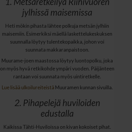
1. Metsäretkeilyä Riihivuoren
jylhissä maisemissa
Heti mökin pihasta lähtee polkuja metsän jylhiin
maisemiin. Esimerkiksi mäellä laskettelukeskuksen
suunnalla löytyy tulentekopaikka, johon voi
suunnata makkaranpaistoon.
Muurame-joen maastossa löytyy luontopolku, joka
on myös hyvä retkikohde ympäri vuoden. Päijänteen
rantaan voi suunnata myös uintiretkelle.
Lue lisää ulkoilureiteistä
Muuramen kunnan sivuilla.
2. Pihapelejä huviloiden
edustalla
Kaikissa Tähti-Huviloissa on kivan kokoiset pihat.