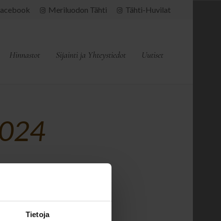
acebook
Meriluodon Tähti
Tähti-Huvilat
Hinnastot
Sijainti ja Yhteystiedot
Uutiset
2024
Tietoja