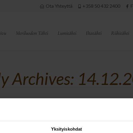
Ota Yhteyttä
+358 50 432 2400
F
sivu
Meriluodon Tähti
Lumitähti
Iltatähti
Riihitähti
ly Archives: 14.12.
 tarjous
Yksityiskohdat