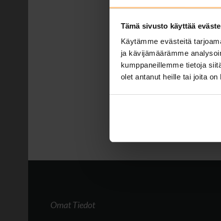
Posted by
Johanna Matilainen
Tämä sivusto käyttää eväste
Vielä vapaana uudeksi v
Käytämme evästeitä tarjoama
vastaanottamaan uutta v
ja kävijämäärämme analysoim
kohtaavat saaristoluonn
kumppaneillemme tietoja siitä
viettoon. Huvilassa on t
olet antanut heille tai joita o
Tags:
huvila
,
huvila kustavissa
tarjous
,
tasokkaat huvilat
,
uud
Omat Tiedot