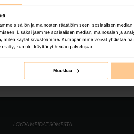
on
14.12.2024
itä
uodeksi tyylikäs ja rauhallinen merenrantahuvila Kustavissa
mme sisällön ja mainosten räätälöimiseen, sosiaalisen median
uotta Tähti-Huviloille. Meriluodon Tähti-huvilassa tasokkuu
iseen. Lisäksi jaamme sosiaalisen median, mainosalan ja analy
on rauhan. Huvila sopii täydellisesti esimerkiksi kolmen p
, miten käytät sivustoamme. Kumppanimme voivat yhdistää näitä t
alvikaudella kuusi vuodepaikkaa, väljät yhteiset tilat, puusa
n kerätty, kun olet käyttänyt heidän palvelujaan.
,
laadukas huvila
,
majoitus kustavissa
,
mökki kustavissa
,
mökkiloma
,
saaristo
,
en vuoden tarjous
,
uusi vuosi
Muokkaa
LÖYDÄ MEIDÄT SOMESTA