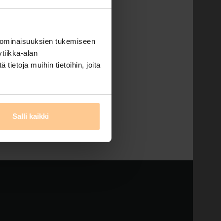
! Tervetuloa
 ominaisuuksien tukemiseen
s ja tyylikkyys
tiikka-alan
ariskunnan uuden vuoden
ietoja muihin tietoihin, joita
una …
Read More
tähtihuvilat
,
tahtihuvilat
,
Salli kaikki