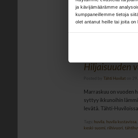
ja kävijämäärämme analysoim
kumppaneillemme tietoja siitä
olet antanut heille tai joita o
Hiljaisuuden v
Posted by
Tähti Huvilat
on
29
Marraskuu on vuoden hil
syttyy ikkunoihin lämmin
levätä. Tähti-Huviloissa
Tags:
huvila
,
huvila kustavissa
keski-suomi
,
riihivuori
,
tähtihu