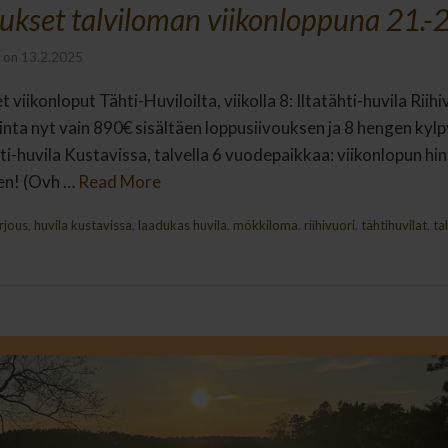
oukset talviloman viikonloppuna 21.-
on
13.2.2025
t viikonloput Tähti-Huviloilta, viikolla 8: Iltatähti-huvila Rii
 hinta nyt vain 890€ sisältäen loppusiivouksen ja 8 hengen ky
-huvila Kustavissa, talvella 6 vuodepaikkaa: viikonlopun hin
sen! (Ovh …
Read More
rjous
,
huvila kustavissa
,
laadukas huvila
,
mökkiloma
,
riihivuori
,
tähtihuvilat
,
ta