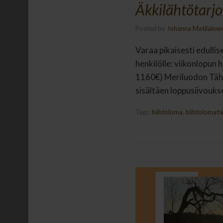
Äkkilähtötarj
Posted by
Johanna Matilainen
Varaa pikaisesti edullise
henkilölle: viikonlopun
1160€) Meriluodon Tähti
sisältäen loppusiivouk
Tags:
hiihtoloma
,
hiihtolomata