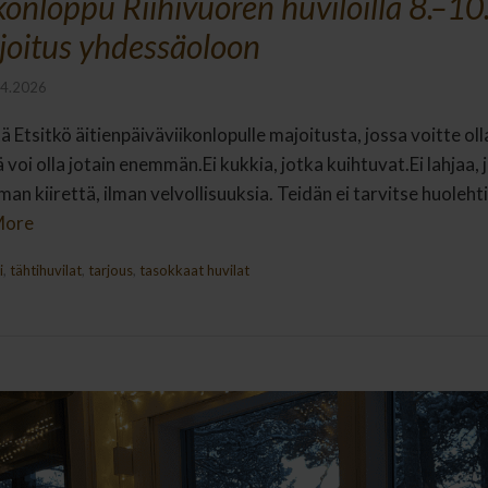
konloppu Riihivuoren huviloilla 8.–1
joitus yhdessäoloon
.4.2026
ä Etsitkö äitienpäiväviikonlopulle majoitusta, jossa voitte o
voi olla jotain enemmän.Ei kukkia, jotka kuihtuvat.Ei lahjaa,
an kiirettä, ilman velvollisuuksia. Teidän ei tarvitse huolehtia
More
i
,
tähtihuvilat
,
tarjous
,
tasokkaat huvilat