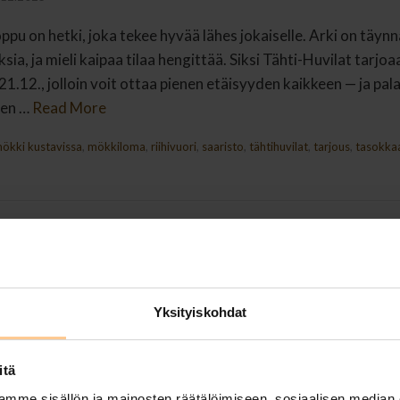
ppu on hetki, joka tekee hyvää lähes jokaiselle. Arki on täynn
sia, ja mieli kaipaa tilaa hengittää. Siksi Tähti-Huvilat tarjoa
1.12., jolloin voit ottaa pienen etäisyyden kaikkeen — ja pal
ten …
Read More
ökki kustavissa
,
mökkiloma
,
riihivuori
,
saaristo
,
tähtihuvilat
,
tarjous
,
tasokkaa
Yksityiskohdat
itä
mme sisällön ja mainosten räätälöimiseen, sosiaalisen median