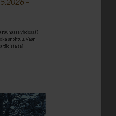
0.5.2026 –
lla rauhassa yhdessä?
 joka unohtuu. Vaan
 tiloista tai