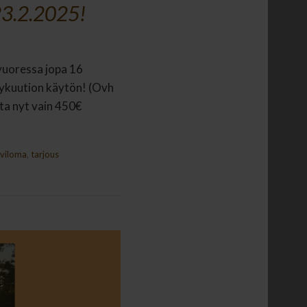
23.2.2025!
hivuoressa jopa 16
lpykuution käytön! (Ovh
ta nyt vain 450€
lviloma
,
tarjous