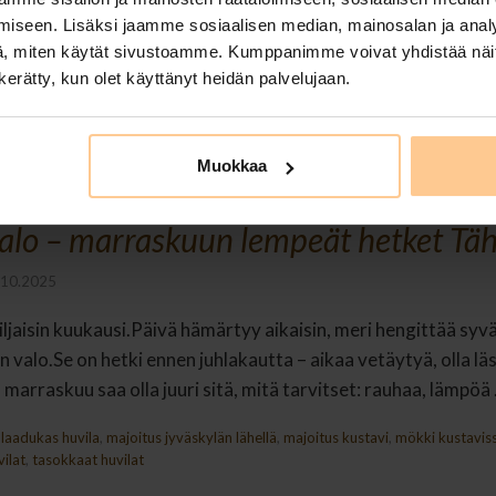
iseen. Lisäksi jaamme sosiaalisen median, mainosalan ja analy
, miten käytät sivustoamme. Kumppanimme voivat yhdistää näitä t
n kerätty, kun olet käyttänyt heidän palvelujaan.
Muokkaa
alo – marraskuun lempeät hetket Täh
.10.2025
jaisin kuukausi.Päivä hämärtyy aikaisin, meri hengittää syvä
 valo.Se on hetki ennen juhlakautta – aikaa vetäytyä, olla lä
 marraskuu saa olla juuri sitä, mitä tarvitset: rauhaa, lämpöä
,
laadukas huvila
,
majoitus jyväskylän lähellä
,
majoitus kustavi
,
mökki kustavis
vilat
,
tasokkaat huvilat