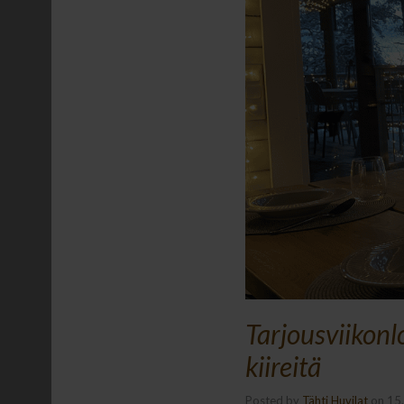
Tarjousviikon
kiireitä
Posted by
Tähti Huvilat
on
15