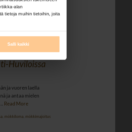
tiikka-alan
ietoja muihin tietoihin, joita
Salli kaikki
ti-Huviloissa
än ja vuoren laella
snä ja antaa mielen
 …
Read More
sa
,
mökkiloma
,
mökkimajoitus