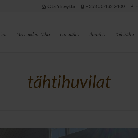
Ota Yhteyttä
+358 50 432 2400
F
sivu
Meriluodon Tähti
Lumitähti
Iltatähti
Riihitähti
tähtihuvilat