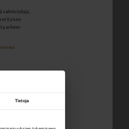
ä valmisteluja,
a erityisen
ata arkeen
t huvilat
Tietoja
 ominaisuuksien tukemiseen