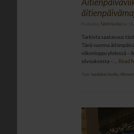
Äitienpäivävii
äitienpäiväma
Posted by
Tähti Huvilat
on
16
Tarkista saatavuus täst
Tänä vuonna äitienpäivä 
viikonloppu yhdessä – ilm
siivouksesta – …
Read 
Tags:
laadukas huvila
,
riihivuor