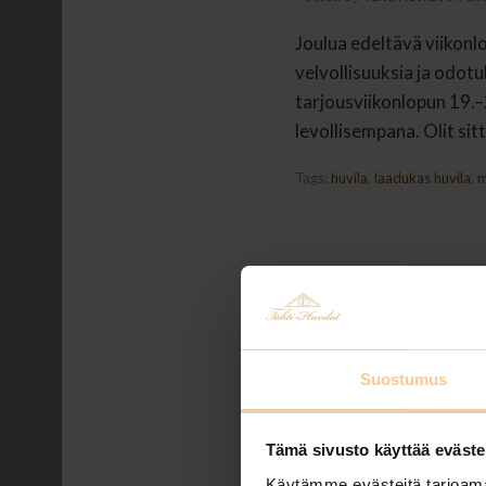
Joulua edeltävä viikonlo
velvollisuuksia ja odotuk
tarjousviikonlopun 19.–2
levollisempana. Olit sit
Tags:
huvila
,
laadukas huvila
,
m
Suostumus
Tämä sivusto käyttää eväste
Käytämme evästeitä tarjoama