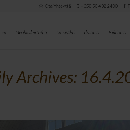
Ota Yhteyttä
+358 50 432 2400
F
sivu
Meriluodon Tähti
Lumitähti
Iltatähti
Riihitähti
ly Archives: 16.4.