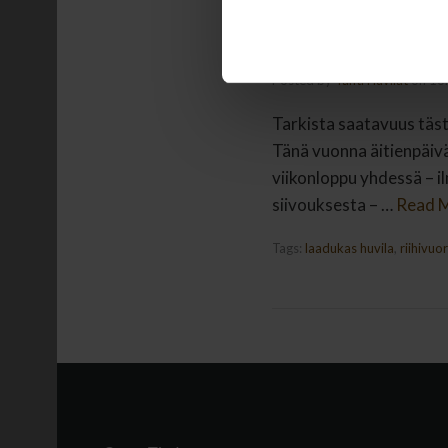
Äitienpäivävii
äitienpäiväma
Posted by
Tähti Huvilat
on
16
Tarkista saatavuus täst
Tänä vuonna äitienpäivä 
viikonloppu yhdessä – ilm
siivouksesta – …
Read 
Tags:
laadukas huvila
,
riihivuor