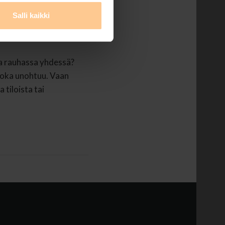
0.5.2026 –
Salli kaikki
lla rauhassa yhdessä?
 joka unohtuu. Vaan
 tiloista tai