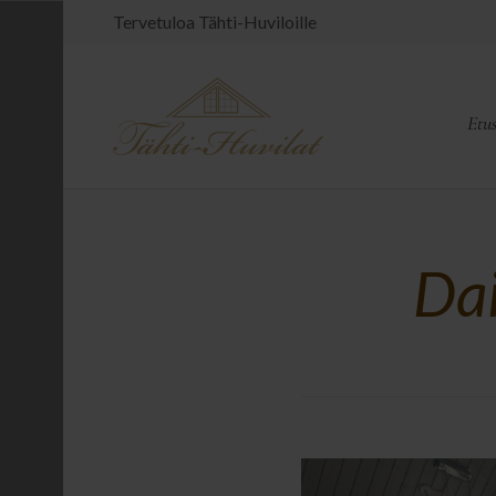
Tervetuloa Tähti-Huviloille
Etu
Dai