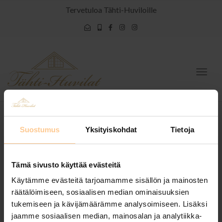
Tervetuloa Tähti-Huviloille
Togg
navig
Suostumus
Yksityiskohdat
Tietoja
Meriluodon Tähti
Tämä sivusto käyttää evästeitä
Käytämme evästeitä tarjoamamme sisällön ja mainosten
räätälöimiseen, sosiaalisen median ominaisuuksien
tukemiseen ja kävijämäärämme analysoimiseen. Lisäksi
Posted by
Omar Bakr
on
17.1.2021
jaamme sosiaalisen median, mainosalan ja analytiikka-