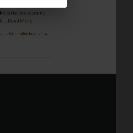
a, kuinka sykkeesi
ikkojen tarjouksemme
rk …
Read More
s saaristo
,
mökki kustavissa
,