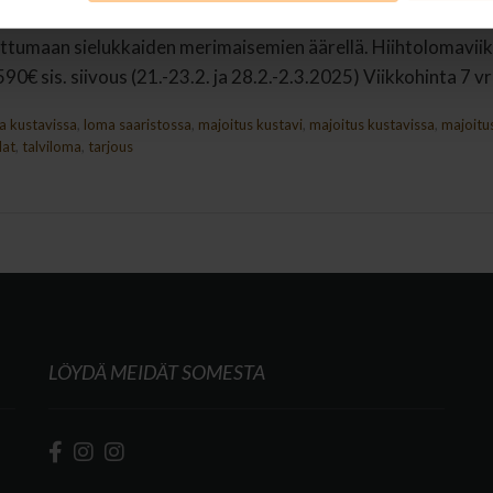
on luontoa? Meriluodon Tähti-huvilassa Kustavissa saat koke
ittumaan sielukkaiden merimaisemien äärellä. Hiihtolomavi
90€ sis. siivous (21.-23.2. ja 28.2.-2.3.2025) Viikkohinta 7 v
la kustavissa
,
loma saaristossa
,
majoitus kustavi
,
majoitus kustavissa
,
majoitu
lat
,
talviloma
,
tarjous
LÖYDÄ MEIDÄT SOMESTA