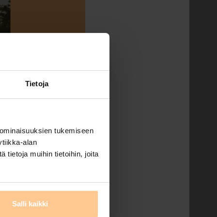
Tietoja
 ominaisuuksien tukemiseen
tiikka-alan
ietoja muihin tietoihin, joita
don Tähdessä
Salli kaikki
 merenrantahuvilassa