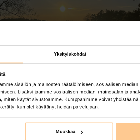
Yksityiskohdat
itä
mme sisällön ja mainosten räätälöimiseen, sosiaalisen median
iseen. Lisäksi jaamme sosiaalisen median, mainosalan ja analy
, miten käytät sivustoamme. Kumppanimme voivat yhdistää näitä t
n kerätty, kun olet käyttänyt heidän palvelujaan.
a rauhoittava talvinen loma Meriluo
on
8.1.2025
Muokkaa
loma taatusti rauhoittavassa, rentouttavassa ja tasokkaassa