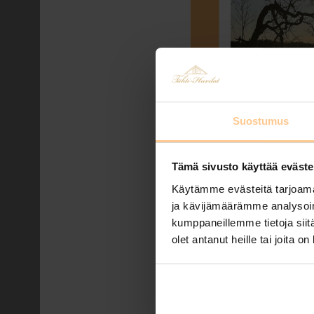
Suostumus
Tämä sivusto käyttää eväste
Käytämme evästeitä tarjoama
ja kävijämäärämme analysoim
kumppaneillemme tietoja siitä
olet antanut heille tai joita o
Rentouttava j
Posted by
Johanna Matilainen
Miltä kuulostaisi talvi