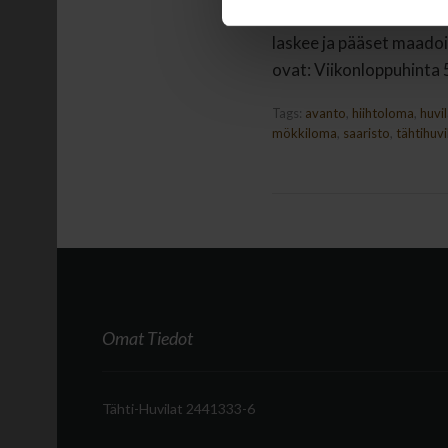
keskellä ihanaa saarist
laskee ja pääset maado
ovat: Viikonloppuhinta 5
Tags:
avanto
,
hiihtoloma
,
huvi
mökkiloma
,
saaristo
,
tähtihuvi
Omat Tiedot
Tähti-Huvilat 2441333-6