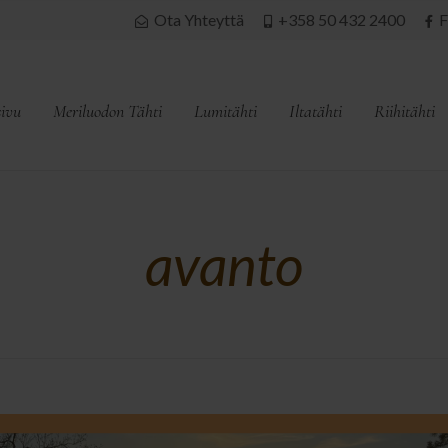
Ota Yhteyttä
+358 50 432 2400
F
sivu
Meriluodon Tähti
Lumitähti
Iltatähti
Riihitähti
avanto