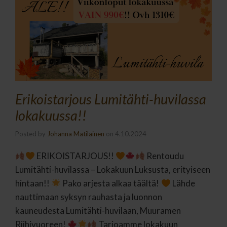
Erikoistarjous Lumitähti-huvilassa
lokakuussa!!
Posted by
Johanna Matilainen
on
4.10.2024
ERIKOISTARJOUS!!
Rentoudu
Lumitähti-huvilassa – Lokakuun Luksusta, erityiseen
hintaan!!
Pako arjesta alkaa täältä!
Lähde
nauttimaan syksyn rauhasta ja luonnon
kauneudesta Lumitähti-huvilaan, Muuramen
Riihivuoreen!
Tarjoamme lokakuun