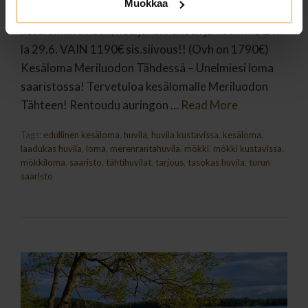
Muokkaa
Tähdessä! Nyt 5 vrk edullisesti, parhaaseen
kesäloman aikaan, heti juhannuksen jälkeen: ma 24. –
la 29.6. VAIN 1190€ sis.siivous!! (Ovh on 1790€)
Kesäloma Meriluodon Tähdessä – Unelmiesi loma
saaristossa! Tervetuloa kesälomalle Meriluodon
Tähteen! Rentoudu auringon …
Read More
Tags:
edullinen kesäloma
,
huvila
,
huvila kustavissa
,
kesäloma
,
laadukas huvila
,
loma
,
merenrantahuvila
,
mökki
,
mökki kustavissa
,
mökkiloma
,
saaristo
,
tähtihuvilat
,
tarjous
,
tasokas huvila
,
turun
saaristo