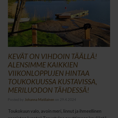
KEVÄT ON VIHDOIN TÄÄLLÄ!
ALENSIMME KAIKKIEN
VIIKONLOPPUJEN HINTAA
TOUKOKUUSSA KUSTAVISSA,
MERILUODON TÄHDESSÄ!
Posted by
Johanna Matilainen
on
29.4.2024
Toukokuun valo, avoin meri, linnut ja ihmeellinen