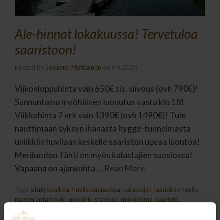
Ale-hinnat lokakuussa! Tervetuloa
saaristoon!
Posted by
Johanna Matilainen
on
9.9.2024
Viikonloppuhinta vain 650€ sis. siivous (ovh 790€)!
Sunnuntaina myöhäinen luovutus vasta klo 18!
Viikkohinta 7 vrk vain 1390€ (ovh 1490€)! Tule
nauttimaan syksyn ihanasta hygge-tunnelmasta
uniikkiin huvilaan keskelle saariston upeaa luontoa!
Meriluodon Tähti on myös kalastajien suosiossa!
Vapaana on ajankohta …
Read More
Tags:
etätyöpaikka
,
huvila kustavissa
,
kalastajat
,
laadukas huvila
,
merenrantamökki
,
mökki kustavissa
,
mökkiloma
,
saaristo
,
syysloma
,
tähtihuvilat
,
tarjous
,
turunsaaristo