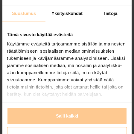
Suostumus
Yksityiskohdat
Tietoja
Tämä sivusto käyttää evästeitä
Käytämme evästeitä tarjoamamme sisällön ja mainosten
räätälöimiseen, sosiaalisen median ominaisuuksien
tukemiseen ja kävijämäärämme analysoimiseen. Lisäksi
jaamme sosiaalisen median, mainosalan ja analytiikka-
alan kumppaneillemme tietoja siitä, miten käytät
sivustoamme. Kumppanimme voivat yhdistää näitä
Kesän parhaaseen aikaan 5 vrk
tietoja muihin tietoihin, joita olet antanut heille tai joita on
kerätty, kun olet käyttänyt heidän palvelujaan.
edullisesti saariston
huvilassamme!
Salli kaikki
Posted by
Johanna Matilainen
on
10.6.2024
Kesän viimeinen vapaa ajankohta Meriluodon