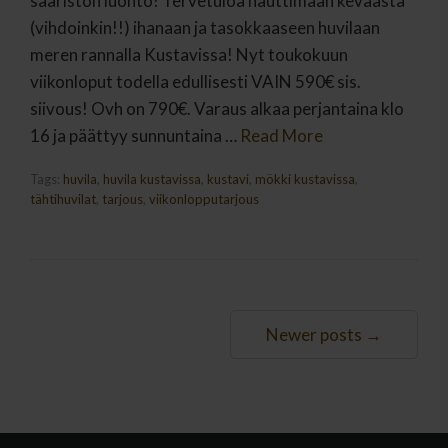
saariston luonto! Tervetuloa nauttimaan keväästä
(vihdoinkin!!) ihanaan ja tasokkaaseen huvilaan
meren rannalla Kustavissa! Nyt toukokuun
viikonloput todella edullisesti VAIN 590€ sis.
siivous! Ovh on 790€. Varaus alkaa perjantaina klo
16 ja päättyy sunnuntaina …
Read More
Tags:
huvila
,
huvila kustavissa
,
kustavi
,
mökki kustavissa
,
tähtihuvilat
,
tarjous
,
viikonlopputarjous
Newer posts →