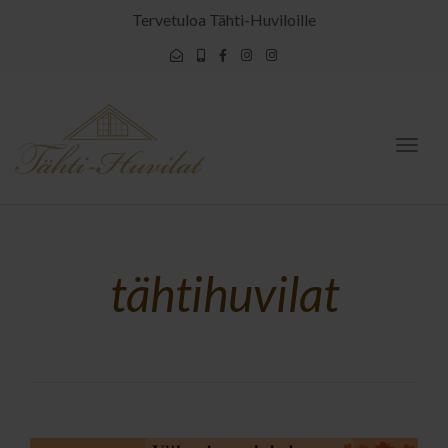
Tervetuloa Tähti-Huviloille
Togg
navig
tähtihuvilat