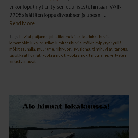
viikonloput nyt erityisen edullisesti, hintaan VAIN
990€ sisältäen loppusiivouksen ja upean, …
Read More
Tags:
huvilat päijänne
,
juhlatilat mökissä
,
laadukas huvila
,
lomamökit
,
luksushuvilat
,
lumitähtihuvila
,
mökit kylpytynnyrillä
,
mökit saunalla
,
muurame
,
riihivuori
,
syysloma
,
tähtihuvilat
,
tarjous
,
tasokkaat huvilat
,
vuokramökit
,
vuokramökit muurame
,
yritysten
virkistyspäivät