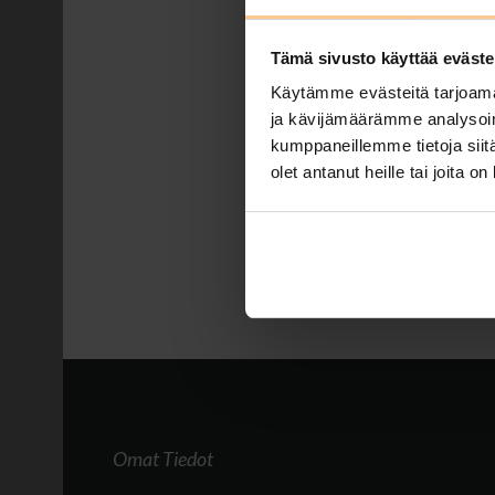
Posted by
Johanna Matilainen
Tämä sivusto käyttää eväste
Arkivuorokaudet alkaen
Käytämme evästeitä tarjoama
Riihitähti-huvilassa Mu
ja kävijämäärämme analysoim
vaihteessa. Etätyö Rii
kumppaneillemme tietoja siitä
ympäristö, joka edistää
olet antanut heille tai joita o
Tags:
etätöissä mökillä
,
etäty
tarjous
,
tasokkaat huvilat
,
tii
Omat Tiedot