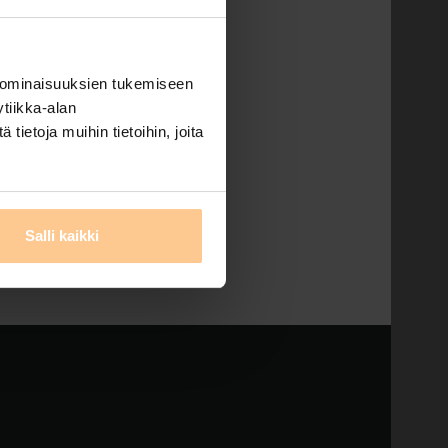
e palaute etätöistä
 ominaisuuksien tukemiseen
ka-marraskuun
tiikka-alan
 ja luonnonläheinen
ietoja muihin tietoihin, joita
verit
,
saaristo
,
tähtihuvilat
,
Salli kaikki