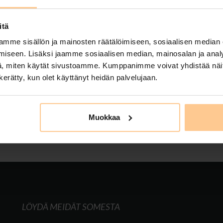
on
11.12.2024
itä
 180€ / kpl. Varaa nyt – saat hyvän tarjouksen! Asiakkaamm
mme sisällön ja mainosten räätälöimiseen, sosiaalisen median
uramessa: ”Olin tekemässä etätöitä Riihivuoressa viikon lo
iseen. Lisäksi jaamme sosiaalisen median, mainosalan ja analy
hivuoressa tarjoaa mahdollisuuden yhdistää tehokas työnteko
, miten käytät sivustoamme. Kumppanimme voivat yhdistää näitä t
 hyvinvointia ja luovuutta. Alueen monipuoliset …
Read More
n kerätty, kun olet käyttänyt heidän palvelujaan.
ö
,
huvila
,
huvila kustavissa
,
hyvinvointi
,
laadukas huvila
,
mökki kustavissa
,
pala
mipalaverit mökillä
,
vuokramökki
,
yrityskäyttö
Muokkaa
LÖYDÄ MEIDÄT SOMESTA