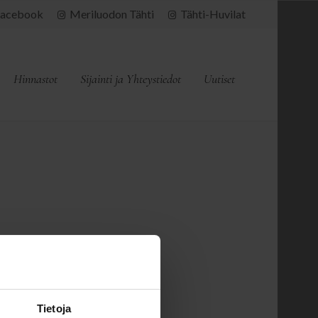
acebook
Meriluodon Tähti
Tähti-Huvilat
Hinnastot
Sijainti ja Yhteystiedot
Uutiset
Tietoja