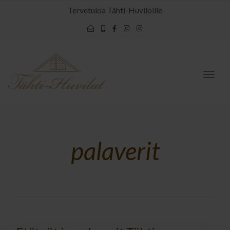
Tervetuloa Tähti-Huviloille
Togg
navig
palaverit