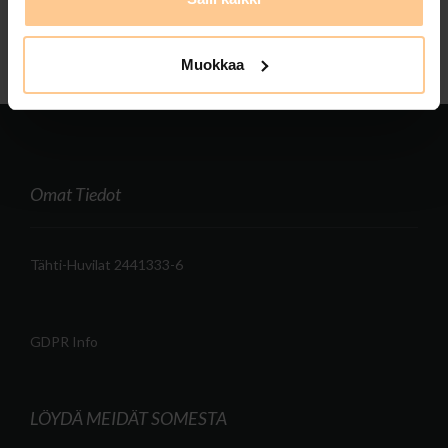
Muokkaa
Omat Tiedot
Tähti-Huvilat 2441333-6
GDPR Info
LÖYDÄ MEIDÄT SOMESTA