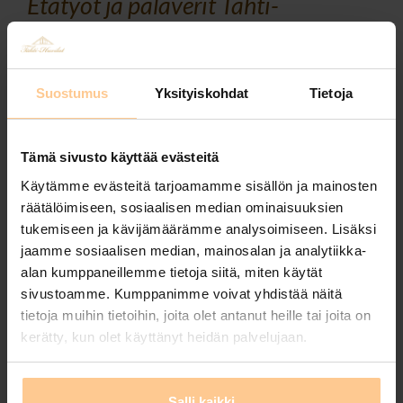
Etätyöt ja palaverit Tähti-
Huviloilla!
Posted by
Johanna Matilainen
on
11.12.2024
Suostumus
Yksityiskohdat
Tietoja
Arkivuorokaudet alkaen 180€ / kpl. Varaa nyt – saat
hyvän tarjouksen! Asiakkaamme palaute etätöistä
Riihitähti-huvilassa Muuramessa: ”Olin tekemässä
Tämä sivusto käyttää evästeitä
etätöitä Riihivuoressa viikon loka-marraskuun
Käytämme evästeitä tarjoamamme sisällön ja mainosten
vaihteessa. Etätyö Riihivuoressa tarjoaa
räätälöimiseen, sosiaalisen median ominaisuuksien
mahdollisuuden yhdistää tehokas työnteko ja
tukemiseen ja kävijämäärämme analysoimiseen. Lisäksi
luonnonläheinen ympäristö, joka edistää
jaamme sosiaalisen median, mainosalan ja analytiikka-
alan kumppaneillemme tietoja siitä, miten käytät
hyvinvointia ja luovuutta. Alueen monipuoliset …
sivustoamme. Kumppanimme voivat yhdistää näitä
Read More
tietoja muihin tietoihin, joita olet antanut heille tai joita on
kerätty, kun olet käyttänyt heidän palvelujaan.
Tags:
etätöissä mökillä
,
etätyö
,
huvila
,
huvila kustavissa
,
hyvinvointi
,
laadukas huvila
,
mökki kustavissa
,
palaverit
,
saaristo
,
tähtihuvilat
,
tarjous
,
tasokkaat huvilat
,
tiimipalaverit mökillä
,
vuokramökki
,
yrityskäyttö
Salli kaikki