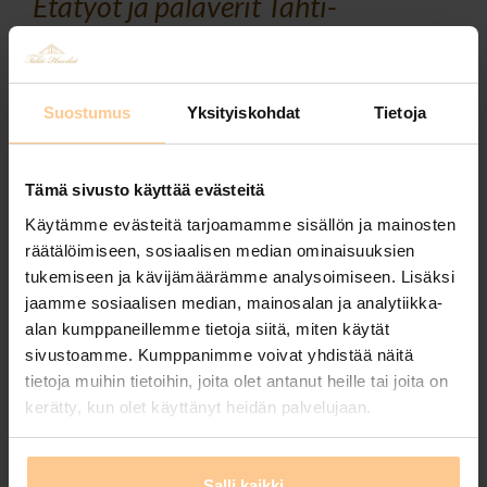
Etätyöt ja palaverit Tähti-
Huviloilla!
Posted by
Johanna Matilainen
on
11.12.2024
Suostumus
Yksityiskohdat
Tietoja
Arkivuorokaudet alkaen 180€ / kpl. Varaa nyt – saat
hyvän tarjouksen! Asiakkaamme palaute etätöistä
Riihitähti-huvilassa Muuramessa: ”Olin tekemässä
Tämä sivusto käyttää evästeitä
etätöitä Riihivuoressa viikon loka-marraskuun
Käytämme evästeitä tarjoamamme sisällön ja mainosten
vaihteessa. Etätyö Riihivuoressa tarjoaa
räätälöimiseen, sosiaalisen median ominaisuuksien
mahdollisuuden yhdistää tehokas työnteko ja
tukemiseen ja kävijämäärämme analysoimiseen. Lisäksi
luonnonläheinen ympäristö, joka edistää
jaamme sosiaalisen median, mainosalan ja analytiikka-
alan kumppaneillemme tietoja siitä, miten käytät
hyvinvointia ja luovuutta. Alueen monipuoliset …
sivustoamme. Kumppanimme voivat yhdistää näitä
Read More
tietoja muihin tietoihin, joita olet antanut heille tai joita on
kerätty, kun olet käyttänyt heidän palvelujaan.
Tags:
etätöissä mökillä
,
etätyö
,
huvila
,
huvila kustavissa
,
hyvinvointi
,
laadukas huvila
,
mökki kustavissa
,
palaverit
,
saaristo
,
tähtihuvilat
,
tarjous
,
tasokkaat huvilat
,
tiimipalaverit mökillä
,
vuokramökki
,
yrityskäyttö
Salli kaikki