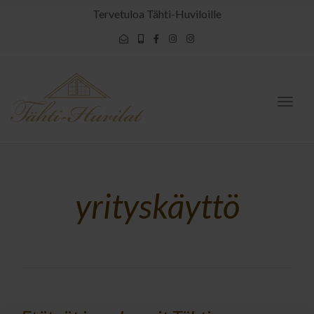
Tervetuloa Tähti-Huviloille
Togg
navig
yrityskäyttö