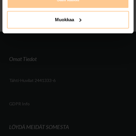
Muokkaa
Omat Tiedot
Tähti-Huvilat 2441333-6
GDPR Info
LÖYDÄ MEIDÄT SOMESTA