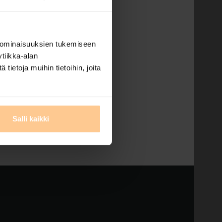
 ominaisuuksien tukemiseen
iluodon Tähti-huvilaan
tiikka-alan
2. tai pe 29.11. – ma
ietoja muihin tietoihin, joita
ylyissä, …
Read More
,
mökki kustavissa
,
pitkä
Salli kaikki