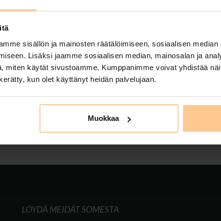
a
itä
on
25.11.2024
mme sisällön ja mainosten räätälöimiseen, sosiaalisen median
iviikonloppua edulliseen hintaan, ihanaan ja rauhaisaan Mer
iseen. Lisäksi jaamme sosiaalisen median, mainosalan ja analy
AIN 450€ sisältäen loppusiivouksen! Varaus to 28.11. – su 1.1
, miten käytät sivustoamme. Kumppanimme voivat yhdistää näitä t
det puoleen hintaan, vain 90€ / kpl! Rentoudu puusaunan lö
n kerätty, kun olet käyttänyt heidän palvelujaan.
kasmökki
,
majoitus
,
majoitus kustavissa
,
majoituskustavissa
,
meriluodontähti
ous
,
tasokkaatmökit
,
visitkustavi
Muokkaa
LÖYDÄ MEIDÄT SOMESTA