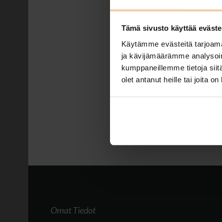
Tähti-huvilass
Tämä sivusto käyttää eväste
Posted by
Johanna Matilainen
Käytämme evästeitä tarjoama
Tule viettämään adventt
ja kävijämäärämme analysoim
Kustavissa. Nyt 3 vrk V
kumppaneillemme tietoja siitä
2.12.2024. Lisävuorokau
olet antanut heille tai joita o
Tags:
huvila saaristossa
,
laadu
viikonloppu
,
tähtihuvilat
,
tarj
Omat Tiedot