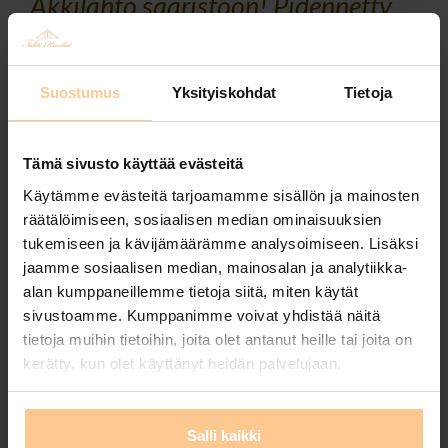
Äkkilähtö saaristoon! Pidennetty
viikonloppu 3 vrk Meriluodon
Tähti-huvilassa
Suostumus
Yksityiskohdat
Tietoja
Posted by
Johanna Matilainen
on
25.11.2024
Tule viettämään adventtiviikonloppua edulliseen
Tämä sivusto käyttää evästeitä
hintaan, ihanaan ja rauhaisaan Meriluodon Tähti-
Käytämme evästeitä tarjoamamme sisällön ja mainosten
huvilaan Kustavissa. Nyt 3 vrk VAIN 450€ sisältäen
räätälöimiseen, sosiaalisen median ominaisuuksien
loppusiivouksen! Varaus to 28.11. – su 1.12. tai pe
tukemiseen ja kävijämäärämme analysoimiseen. Lisäksi
29.11. – ma 2.12.2024. Lisävuorokaudet puoleen
jaamme sosiaalisen median, mainosalan ja analytiikka-
hintaan, vain 90€ / kpl! Rentoudu puusaunan
alan kumppaneillemme tietoja siitä, miten käytät
löylyissä, …
Read More
sivustoamme. Kumppanimme voivat yhdistää näitä
tietoja muihin tietoihin, joita olet antanut heille tai joita on
Tags:
huvila saaristossa
,
laadukasmökki
,
majoitus
,
majoitus
kerätty, kun olet käyttänyt heidän palvelujaan.
kustavissa
,
majoituskustavissa
,
meriluodontähti
,
mökki kustavissa
,
pitkä viikonloppu
,
tähtihuvilat
,
tarjous
,
tasokkaatmökit
,
visitkustavi
Salli kaikki