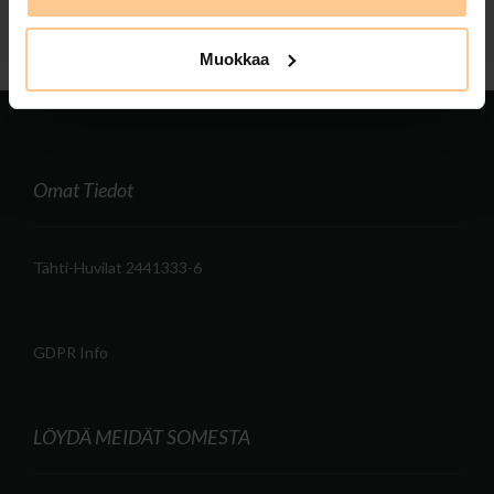
Muokkaa
Omat Tiedot
Tähti-Huvilat 2441333-6
GDPR Info
LÖYDÄ MEIDÄT SOMESTA