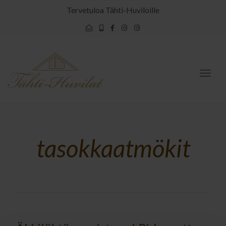
Tervetuloa Tähti-Huviloille
Togg
navig
tasokkaatmökit