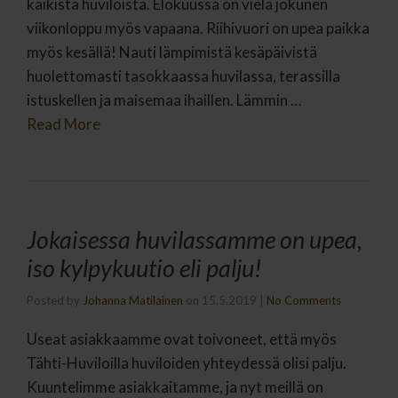
kaikista huviloista. Elokuussa on vielä jokunen
viikonloppu myös vapaana. Riihivuori on upea paikka
myös kesällä! Nauti lämpimistä kesäpäivistä
huolettomasti tasokkaassa huvilassa, terassilla
istuskellen ja maisemaa ihaillen. Lämmin …
Read More
Jokaisessa huvilassamme on upea,
iso kylpykuutio eli palju!
Posted by
Johanna Matilainen
on
15.5.2019
|
No Comments
Useat asiakkaamme ovat toivoneet, että myös
Tähti-Huviloilla huviloiden yhteydessä olisi palju.
Kuuntelimme asiakkaitamme, ja nyt meillä on