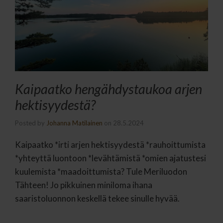
Kaipaatko hengähdystaukoa arjen
hektisyydestä?
Posted by
Johanna Matilainen
on
28.5.2024
Kaipaatko *irti arjen hektisyydestä *rauhoittumista
*yhteyttä luontoon *levähtämistä *omien ajatustesi
kuulemista *maadoittumista? Tule Meriluodon
Tähteen! Jo pikkuinen miniloma ihana
saaristoluonnon keskellä tekee sinulle hyvää.