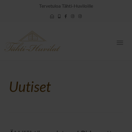
Tervetuloa Tähti-Huviloille
Togg
navig
Uutiset