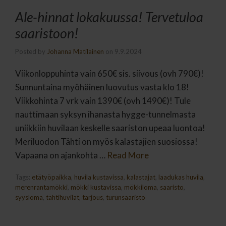
Ale-hinnat lokakuussa! Tervetuloa
saaristoon!
Posted by
Johanna Matilainen
on
9.9.2024
Viikonloppuhinta vain 650€ sis. siivous (ovh 790€)!
Sunnuntaina myöhäinen luovutus vasta klo 18!
Viikkohinta 7 vrk vain 1390€ (ovh 1490€)! Tule
nauttimaan syksyn ihanasta hygge-tunnelmasta
uniikkiin huvilaan keskelle saariston upeaa luontoa!
Meriluodon Tähti on myös kalastajien suosiossa!
Vapaana on ajankohta …
Read More
Tags:
etätyöpaikka
,
huvila kustavissa
,
kalastajat
,
laadukas huvila
,
merenrantamökki
,
mökki kustavissa
,
mökkiloma
,
saaristo
,
syysloma
,
tähtihuvilat
,
tarjous
,
turunsaaristo