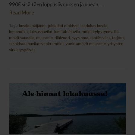
990€ sisältäen loppusiivouksen ja upean, …
Read More
Tags:
huvilat päijänne
,
juhlatilat mökissä
,
laadukas huvila
,
lomamökit
,
luksushuvilat
,
lumitähtihuvila
,
mökit kylpytynnyrillä
,
mökit saunalla
,
muurame
,
riihivuori
,
syysloma
,
tähtihuvilat
,
tarjous
,
tasokkaat huvilat
,
vuokramökit
,
vuokramökit muurame
,
yritysten
virkistyspäivät