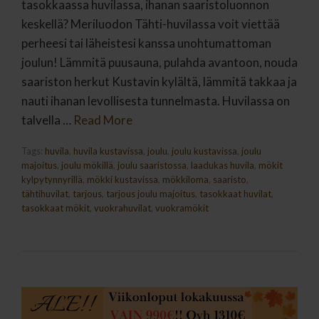
tasokkaassa huvilassa, ihanan saaristoluonnon
keskellä? Meriluodon Tähti-huvilassa voit viettää
perheesi tai läheistesi kanssa unohtumattoman
joulun! Lämmitä puusauna, pulahda avantoon, nouda
saariston herkut Kustavin kylältä, lämmitä takkaa ja
nauti ihanan levollisesta tunnelmasta. Huvilassa on
talvella …
Read More
Tags:
huvila
,
huvila kustavissa
,
joulu
,
joulu kustavissa
,
joulu
majoitus
,
joulu mökillä
,
joulu saaristossa
,
laadukas huvila
,
mökit
kylpytynnyrillä
,
mökki kustavissa
,
mökkiloma
,
saaristo
,
tähtihuvilat
,
tarjous
,
tarjous joulu majoitus
,
tasokkaat huvilat
,
tasokkaat mökit
,
vuokrahuvilat
,
vuokramökit