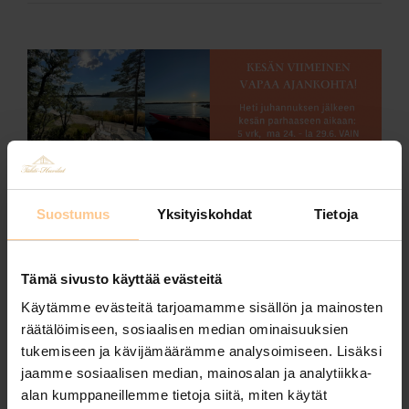
Suostumus
Yksityiskohdat
Tietoja
Kesän parhaaseen aikaan 5 vrk
edullisesti saariston
Tämä sivusto käyttää evästeitä
huvilassamme!
Käytämme evästeitä tarjoamamme sisällön ja mainosten
räätälöimiseen, sosiaalisen median ominaisuuksien
Posted by
Johanna Matilainen
on
10.6.2024
tukemiseen ja kävijämäärämme analysoimiseen. Lisäksi
Kesän viimeinen vapaa ajankohta Meriluodon
jaamme sosiaalisen median, mainosalan ja analytiikka-
Tähdessä! Nyt 5 vrk edullisesti, parhaaseen
alan kumppaneillemme tietoja siitä, miten käytät