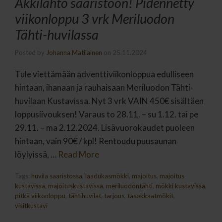
Äkkilähtö saaristoon! Pidennetty
viikonloppu 3 vrk Meriluodon
Tähti-huvilassa
Posted by
Johanna Matilainen
on
25.11.2024
Tule viettämään adventtiviikonloppua edulliseen
hintaan, ihanaan ja rauhaisaan Meriluodon Tähti-
huvilaan Kustavissa. Nyt 3 vrk VAIN 450€ sisältäen
loppusiivouksen! Varaus to 28.11. – su 1.12. tai pe
29.11. – ma 2.12.2024. Lisävuorokaudet puoleen
hintaan, vain 90€ / kpl! Rentoudu puusaunan
löylyissä, …
Read More
Tags:
huvila saaristossa
,
laadukasmökki
,
majoitus
,
majoitus
kustavissa
,
majoituskustavissa
,
meriluodontähti
,
mökki kustavissa
,
pitkä viikonloppu
,
tähtihuvilat
,
tarjous
,
tasokkaatmökit
,
visitkustavi