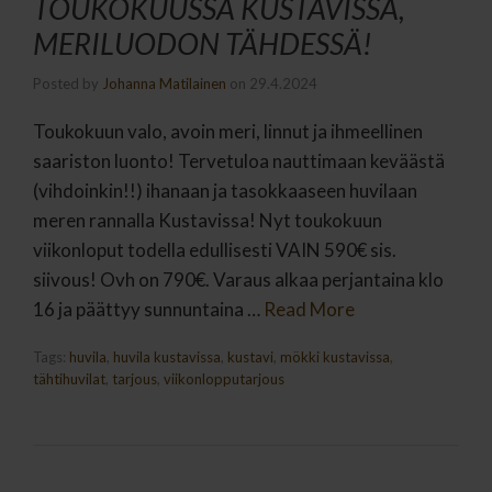
TOUKOKUUSSA KUSTAVISSA,
MERILUODON TÄHDESSÄ!
Posted by
Johanna Matilainen
on
29.4.2024
Toukokuun valo, avoin meri, linnut ja ihmeellinen
saariston luonto! Tervetuloa nauttimaan keväästä
(vihdoinkin!!) ihanaan ja tasokkaaseen huvilaan
meren rannalla Kustavissa! Nyt toukokuun
viikonloput todella edullisesti VAIN 590€ sis.
siivous! Ovh on 790€. Varaus alkaa perjantaina klo
16 ja päättyy sunnuntaina …
Read More
Tags:
huvila
,
huvila kustavissa
,
kustavi
,
mökki kustavissa
,
tähtihuvilat
,
tarjous
,
viikonlopputarjous