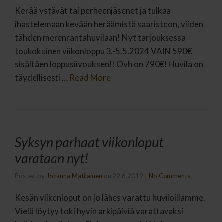
Kerää ystävät tai perheenjäsenet ja tulkaa
ihastelemaan kevään heräämistä saaristoon, viiden
tähden merenrantahuvilaan! Nyt tarjouksessa
toukokuinen viikonloppu 3.-5.5.2024 VAIN 590€
sisältäen loppusiivouksen!! Ovh on 790€! Huvila on
täydellisesti …
Read More
Syksyn parhaat viikonloput
varataan nyt!
Posted by
Johanna Matilainen
on
22.6.2019
|
No Comments
Kesän viikonloput on jo lähes varattu huviloillamme.
Vielä löytyy toki hyvin arkipäiviä varattavaksi